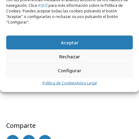
de los productos estrella de este movimiento.
navegación. Clica
AQUÍ
para más información sobre la Política de
Cookies. Puedes aceptar todas las cookies pulsando el botón
“La economía circular es más necesaria que
"Aceptar" o configurarlas o rechazar su uso pulsando el botón
nunca en un momento donde los científicos
"Configurar".
han encendido todas las alarmas ante una
crisis ambiental sin precedentes con un
Aceptar
consumo masivo de recursos, un aumento de
las temperaturas globales y un gran número
Rechazar
de especies al borde de la extinción”, concluye
Configurar
Magaly.
Política de Cookies
Aviso Legal
Comparte