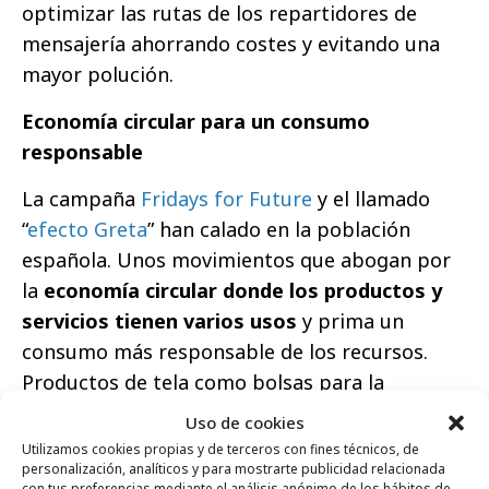
optimizar las rutas de los repartidores de
mensajería ahorrando costes y evitando una
mayor polución.
Economía circular para un consumo
responsable
La campaña
Fridays for Future
y el llamado
“
efecto Greta
” han calado en la población
española. Unos movimientos que abogan por
la
economía circular donde los productos y
servicios tienen varios usos
y prima un
consumo más responsable de los recursos.
Productos de tela como bolsas para la
compra, botellas de acero inoxidable, cepillos
Uso de cookies
de bambú para lavar los dientes o la copa
Utilizamos cookies propias y de terceros con fines técnicos, de
personalización, analíticos y para mostrarte publicidad relacionada
menstrual para la higiene íntima son algunos
con tus preferencias mediante el análisis anónimo de los hábitos de