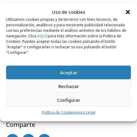
School organiza dos debates sobre la misma
Uso de cookies
temática —La Gestión del Talento en la Era
Utilizamos cookies propias y de terceros con fines técnicos, de
Digital— donde se presentará oficialmente el
personalización, analíticos y para mostrarte publicidad relacionada
eBook a sus alumnos y profesores. Los
con tus preferencias mediante el análisis anónimo de los hábitos de
navegación. Clica
AQUÍ
para más información sobre la Política de
debates tendrán lugar el 26 de mayo en
Cookies. Puedes aceptar todas las cookies pulsando el botón
"Aceptar" o configurarlas o rechazar su uso pulsando el botón
CaixaForum Madrid y el 27 en CaixaForum
"Configurar".
Barcelona.
Las inscripciones al debate son igualmente
Aceptar
gratuitas y se realizan desde la web de Foxize:
Rechazar
Evento Madrid
/
Evento Barcelona
.
Configurar
Política de Cookies
Aviso Legal
Comparte