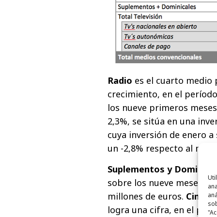
Radio
es el cuarto medio 
crecimiento, en el período
los nueve primeros meses 
2,3%, se sitúa en una inve
cuya inversión de enero a
un -2,8% respecto al mism
Suplementos y Dominica
Uti
sobre los nueve meses cor
ana
millones de euros.
Cine
pr
aná
sob
logra una cifra, en el per
"Ac