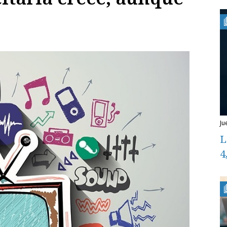
ju
L
4