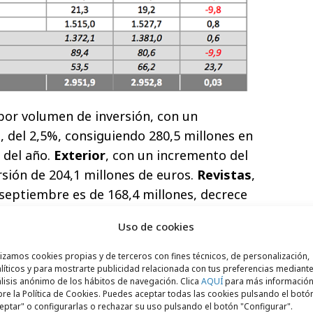
por volumen de inversión, con un
, del 2,5%, consiguiendo 280,5 millones en
del año.
Exterior
, con un incremento del
rsión de 204,1 millones de euros.
Revistas
,
 septiembre es de 168,4 millones, decrece
o período del año anterior.
Uso de cookies
les
arroja un índice de evolución del -9,8%
lizamos cookies propias y de terceros con fines técnicos, de personalización,
respondientes al año anterior y 19,2
líticos y para mostrarte publicidad relacionada con tus preferencias mediante
esenta un crecimiento del 6,6%, con lo que
lisis anónimo de los hábitos de navegación. Clica
AQUÍ
para más informació
re la Política de Cookies. Puedes aceptar todas las cookies pulsando el botó
íodo enero-septiembre de 2017, de 15,6
eptar" o configurarlas o rechazar su uso pulsando el botón "Configurar".