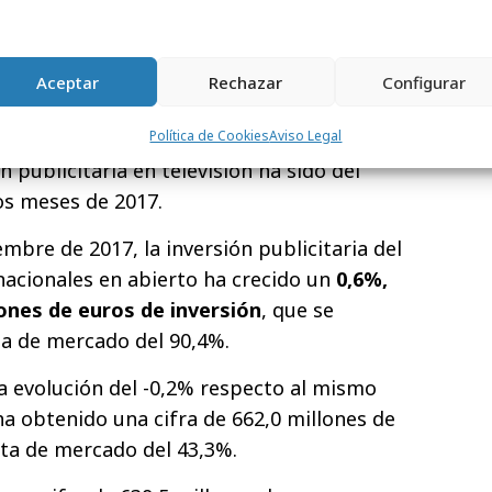
cimiento real del medio es del 3,7% debido
inversión declarada en 2016).
Aceptar
Rechazar
Configurar
levisión en el periodo Enero-Septiembre
Política de Cookies
Aviso Legal
n publicitaria en televisión ha sido del
os meses de 2017.
mbre de 2017, la inversión publicitaria del
 nacionales en abierto ha crecido un
0,6%,
lones de euros de inversión
, que se
a de mercado del 90,4%.
a evolución del -0,2% respecto al mismo
ha obtenido una cifra de 662,0 millones de
ta de mercado del 43,3%.