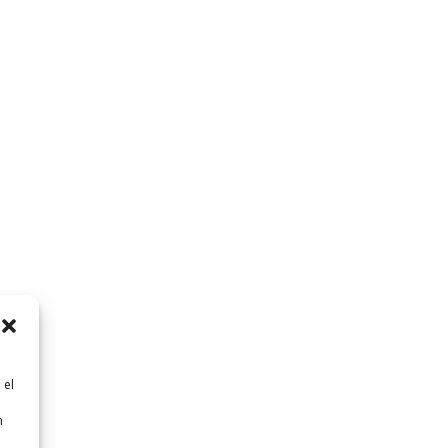
 el
n
n