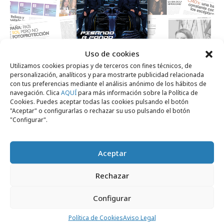
Uso de cookies
Utilizamos cookies propias y de terceros con fines técnicos, de
personalización, analíticos y para mostrarte publicidad relacionada
lunes, 13 de julio 2026
con tus preferencias mediante el análisis anónimo de los hábitos de
navegación. Clica
AQUÍ
para más información sobre la Política de
La revista Ctrl ControlPublicidad lanza su
Cookies. Puedes aceptar todas las cookies pulsando el botón
nº de julio 2026
"Aceptar" o configurarlas o rechazar su uso pulsando el botón
"Configurar".
Opinión
Aceptar
Rechazar
Configurar
Política de Cookies
Aviso Legal