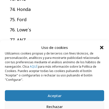
Honda
Ford
Lowe´s
ANZ
Uso de cookies
Telstra
Utilizamos cookies propias y de terceros con fines técnicos, de
personalización, analíticos y para mostrarte publicidad relacionada
H&M
con tus preferencias mediante el análisis anónimo de los hábitos de
navegación. Clica
AQUÍ
para más información sobre la Política de
Gucci
Cookies. Puedes aceptar todas las cookies pulsando el botón
"Aceptar" o configurarlas o rechazar su uso pulsando el botón
"Configurar".
Siemens
KFC
Aceptar
CNPC
Rechazar