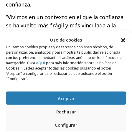
confianza.
“Vivimos en un contexto en el que la confianza
se ha vuelto más frágil y más vinculada a la
afinidad ideológica. Por eso, hoy es más
Uso de cookies
importante que nunca impulsar espacios de
Utilizamos cookies propias y de terceros con fines técnicos, de
escucha, reconocimiento y colaboración entre
personalización, analíticos y para mostrarte publicidad relacionada
personas con perspectivas diferentes. La
con tus preferencias mediante el análisis anónimo de los hábitos de
navegación. Clica
AQUÍ
para más información sobre la Política de
capacidad de las instituciones para actuar con
Cookies. Puedes aceptar todas las cookies pulsando el botón
"Aceptar" o configurarlas o rechazar su uso pulsando el botón
coherencia y ayudar a acercar posiciones será
"Configurar".
decisiva para reforzar la confianza y favorecer
una sociedad más cohesionada”, afirma
Pelayo
Aceptar
Alonso,
Co-General Manager
de Edelman
Spain
.
Rechazar
Las empresas como mediadoras de
Configurar
confianza