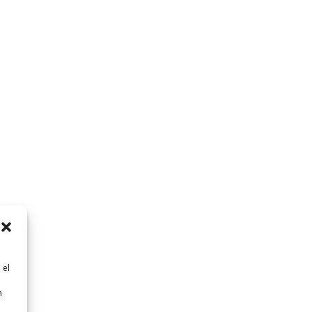
 el
n
n