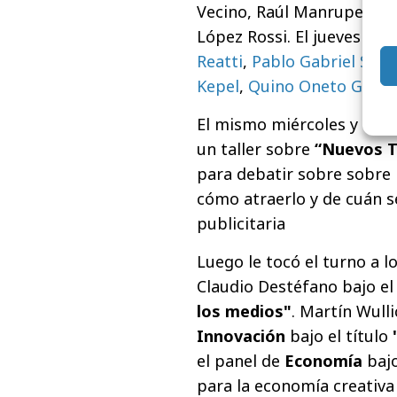
Vecino, Raúl Manrupe, Mar
López Rossi. El jueves fue
Reatti
,
Pablo Gabriel Sán
Kepel
,
Quino Oneto Gaon
El mismo miércoles y coor
un taller sobre
“Nuevos T
para debatir sobre
sobre 
cómo atraerlo y de cuán s
publicitaria
Luego le tocó el turno a l
Claudio Destéfano bajo el 
los medios"
. Martín Wulli
Innovación
bajo el título
el panel de
Economía
baj
para la economía creativa