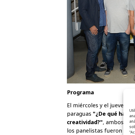
Programa
El miércoles y el jueves se
Uti
paraguas
"¿De qué habl
ana
creatividad?"
, ambos coor
aná
sob
los panelistas fueron
Mar
"Ac