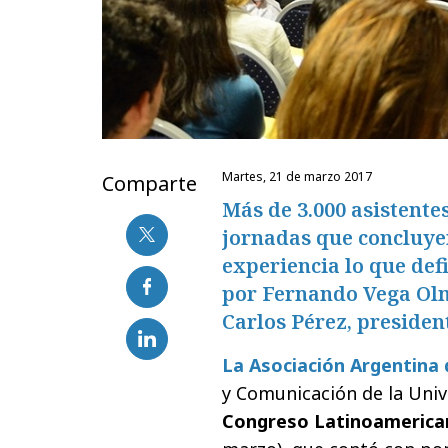
martes, 21 de marzo 2017
Comparte
Más de 3.000 asistente
jornadas que concluyer
experiencia lo que def
por Fernando Vega Olm
Carlos Pérez, presiden
La Asociación Argentina 
y Comunicación de la Uni
Congreso Latinoamerican