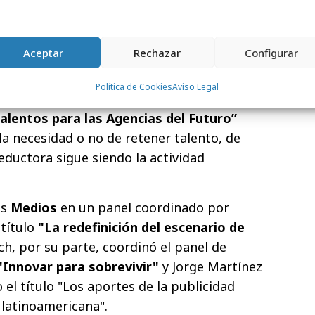
iano Pasik, Peta Rivera Hornos y Raúl
 el turno de Pablo Abadie,
Cristian
chez
,
Santiago Keller Sarmiento
,
Damián
Aceptar
Rechazar
Configurar
a
y
Sergio Garrido
Política de Cookies
Aviso Legal
dinado por Patricia Martin, se llevó a cabo
alentos para las Agencias del Futuro”
la necesidad o no de retener talento, de
eductora sigue siendo la actividad
os
Medios
en un panel coordinado por
título
"La redefinición del escenario de
ch, por su parte, coordinó el panel de
"Innovar para sobrevivir"
y Jorge Martínez
o
el título "Los aportes de la publicidad
 latinoamericana".