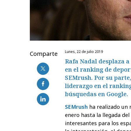
lunes, 22 de julio 2019
Comparte
Rafa Nadal desplaza a
en el ranking de depor
SEMrush. Por su parte
liderazgo en el rankin
búsquedas en Google.
SEMrush
ha realizado un 
enero hasta la llegada del
interesantes para los espa