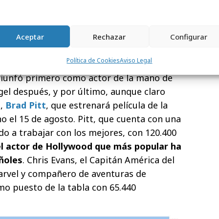
a lista.
laborado por SEMrush, el ranking de los
s en Google está conformado por la
Aceptar
Rechazar
Configurar
orth
, popular en el mundo entero por
Política de Cookies
Aviso Legal
 en el UCM, la experiencia y el hieratismo
triunfó primero como actor de la mano de
gel después, y por último, aunque claro
a,
Brad Pitt
, que estrenará película de la
 el 15 de agosto. Pitt, que cuenta con una
ado a trabajar con los mejores, con 120.400
el actor de Hollywood que más popular ha
ñoles
. Chris Evans, el Capitán América del
arvel y compañero de aventuras de
o puesto de la tabla con 65.440