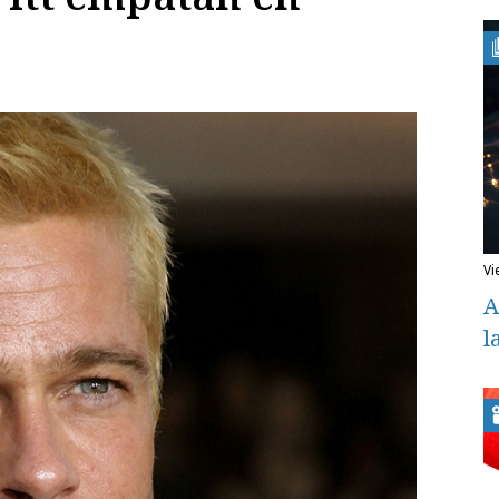
v
A
l