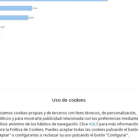
tistas fueron también los más buscados de
Uso de cookies
pan en el presente en este ranking ha
o, acabó 2018 siendo el número uno y
lizamos cookies propias y de terceros con fines técnicos, de personalización,
líticos y para mostrarte publicidad relacionada con tus preferencias mediante
l segundo lugar de la tabla entre los
lisis anónimo de los hábitos de navegación. Clica
AQUÍ
para más informació
 Rafa Nadal que acabó 2018 en la tercera
re la Política de Cookies. Puedes aceptar todas las cookies pulsando el botó
eptar" o configurarlas o rechazar su uso pulsando el botón "Configurar".