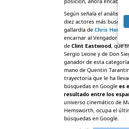
posición, ahora encabeza l
Según señala el análisis e
diez actores más buscado
gallardía de
Chris Hemsw
encarnar al Vengador Thor
de
Clint Eastwood
, que 
Sergio Leone y de Don Sie
ganador de esta categorí
mano de Quentin Tarantino
trayectoria que le ha llev
búsquedas en Google
es 
resultado entre los espa
universo cinemático de M
Hemsworth, ocupa el últim
búsquedas en Google.