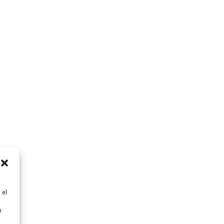
 el
n
n