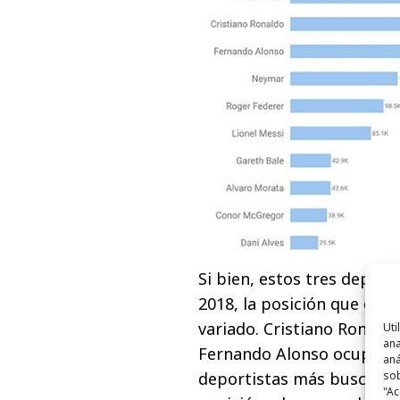
Si bien, estos tres depor
2018, la posición que ocu
variado. Cristiano Ronald
Uti
ana
Fernando Alonso ocupaba e
aná
deportistas más buscados,
sob
"Ac