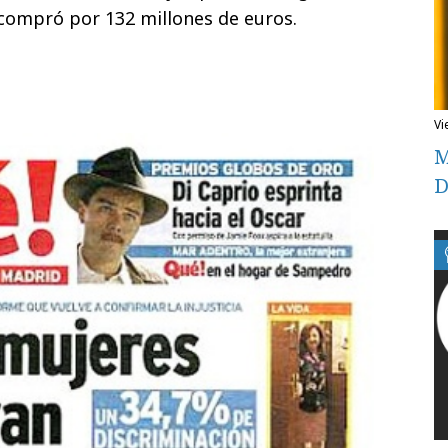
compró por 132 millones de euros.
v
M
D