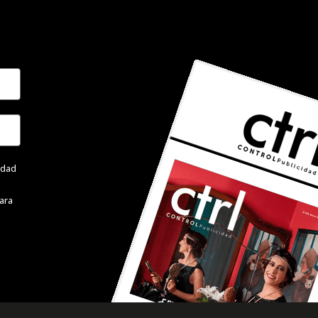
cidad
ara