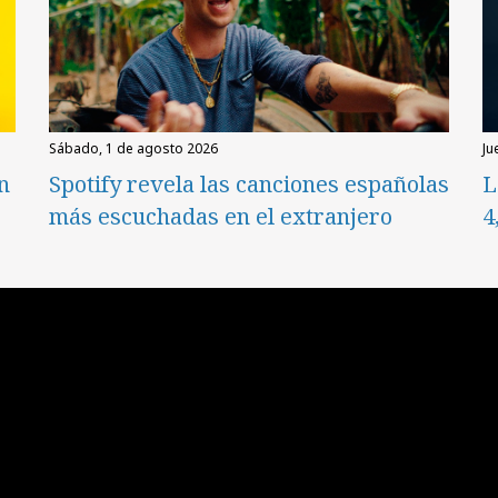
sábado, 1 de agosto 2026
ju
en
Spotify revela las canciones españolas
L
más escuchadas en el extranjero
4