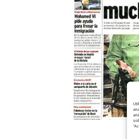
Uti
ana
aná
sob
"Ac