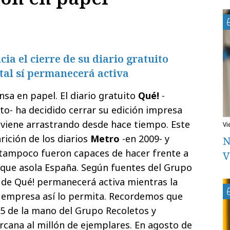
ia el cierre de su diario gratuito
ital sí permanecerá activa
nsa en papel. El diario gratuito
Qué!
-
o- ha decidido cerrar su edición impresa
 viene arrastrando desde hace tiempo. Este
v
rición de los diarios
Metro
-en 2009- y
N
s tampoco fueron capaces de hacer frente a
V
a que asola España. Según fuentes del Grupo
l de Qué! permanecerá activa mientras la
a empresa así lo permita. Recordemos que
05 de la mano del Grupo Recoletos y
rcana al millón de ejemplares. En agosto de