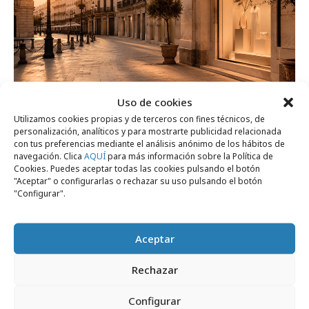
Uso de cookies
viernes, 24 de julio 2026
Utilizamos cookies propias y de terceros con fines técnicos, de
personalización, analíticos y para mostrarte publicidad relacionada
Cómo destacar en agosto cuando otras
con tus preferencias mediante el análisis anónimo de los hábitos de
marcas desaparecen
navegación. Clica
AQUÍ
para más información sobre la Política de
Cookies. Puedes aceptar todas las cookies pulsando el botón
"Aceptar" o configurarlas o rechazar su uso pulsando el botón
"Configurar".
Agencias
Aceptar
Rechazar
Configurar