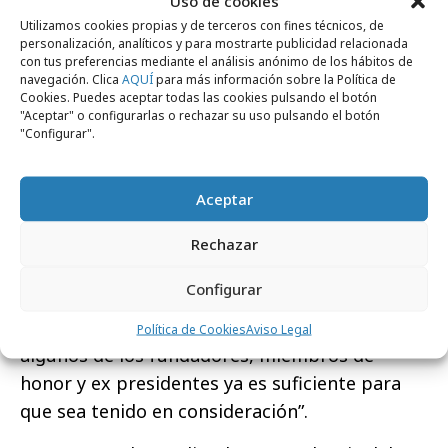
Uso de cookies
por la profesión publicitaria, sus programas
Utilizamos cookies propias y de terceros con fines técnicos, de
electorales y sus respectivas visiones de la
personalización, analíticos y para mostrarte publicidad relacionada
Academia. Y, antes de llegar a esa propuesta
con tus preferencias mediante el análisis anónimo de los hábitos de
navegación. Clica
AQUÍ
para más información sobre la Política de
(cuya materialización tanto bien haría a la
Cookies. Puedes aceptar todas las cookies pulsando el botón
imagen de nuestra institución), el propio
"Aceptar" o configurarlas o rechazar su uso pulsando el botón
"Configurar".
editorial decía estas palabras:
“Ignorar, menospreciar o incluso negar las
Aceptar
consecuencias de la publicación del ‘Manifiesto
sobre el futuro de la Academia de la
Rechazar
Publicidad’ sería impropio de quien se
Configurar
considera defensor de esta institución y sus
objetivos. Solo el hecho de que lo firmen
Política de Cookies
Aviso Legal
algunos de los fundadores, miembros de
honor y ex presidentes ya es suficiente para
que sea tenido en consideración”.