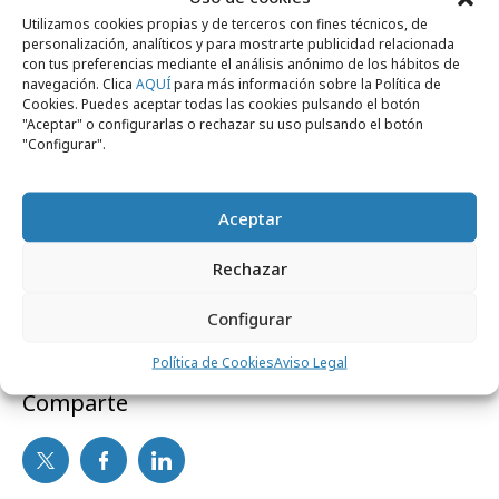
pesadilla aún no ha terminado, y que cada
Utilizamos cookies propias y de terceros con fines técnicos, de
día se toman nuevas medidas que
personalización, analíticos y para mostrarte publicidad relacionada
con tus preferencias mediante el análisis anónimo de los hábitos de
desconocemos
. La incertidumbre está ahí, no
navegación. Clica
AQUÍ
para más información sobre la Política de
Cookies. Puedes aceptar todas las cookies pulsando el botón
sabemos lo que va a pasar pero, creemos que,
"Aceptar" o configurarlas o rechazar su uso pulsando el botón
pase lo que pase, debemos estar preparados
"Configurar".
para afrontarlo de la mejor manera posible. Y
para los anunciantes, no nos cabe duda que la
Aceptar
mejor opción es digitalizar su negocio al
máximo y optimizar su ecosistema online.
Rechazar
Configurar
Política de Cookies
Aviso Legal
Comparte