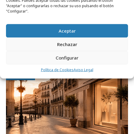
Cookies. Puedes aceptar todas las cookies pulsando el botón
"Aceptar" o configurarlas o rechazar su uso pulsando el botón
"Configurar".
lunes, 3 de agosto 2026
Aceptar
Del algoritmo al criterio: Territorios que ya
Rechazar
están redefiniendo el marketing y la
comunicación
Configurar
Política de Cookies
Aviso Legal
Agencias