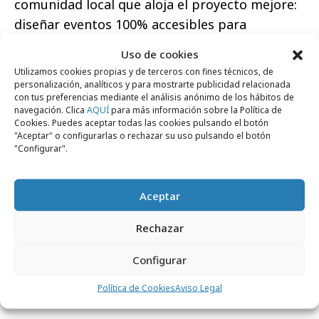
comunidad local que aloja el proyecto mejore:
diseñar eventos 100% accesibles para
personas con discapacidad, fomentar la
Uso de cookies
diversidad y la inclusión en la gestión de los
Utilizamos cookies propias y de terceros con fines técnicos, de
recursos humanos, priorizar a los proveedores
personalización, analíticos y para mostrarte publicidad relacionada
con tus preferencias mediante el análisis anónimo de los hábitos de
locales y poner en valor el patrimonio, ya sea
navegación. Clica
AQUÍ
para más información sobre la Política de
cultural, gastronómico o arquitectónico de la
Cookies. Puedes aceptar todas las cookies pulsando el botón
"Aceptar" o configurarlas o rechazar su uso pulsando el botón
región donde está teniendo lugar el evento
"Configurar".
son aspectos que en Acciona tenemos siempre
como prioridad.
Aceptar
Una última pregunta acerca de las
Rechazar
certificaciones, ¿crees que son cosa del
pasado o que siguen siendo necesarias para
Configurar
asegurar que una tercera parte valida lo que
Política de Cookies
Aviso Legal
decimos que estamos haciendo?