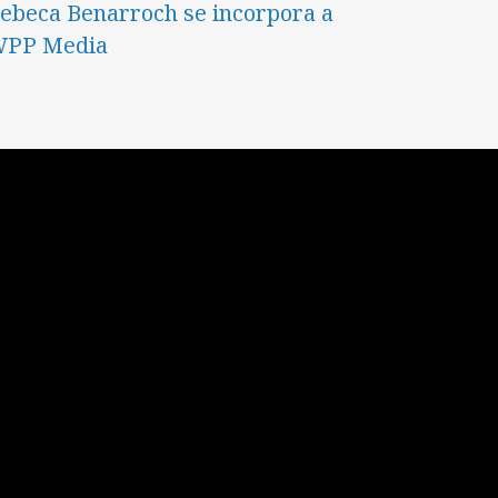
ebeca Benarroch se incorpora a
PP Media