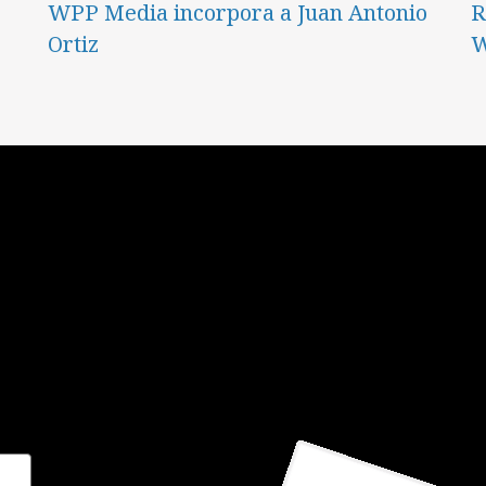
WPP Media incorpora a Juan Antonio
R
Ortiz
W