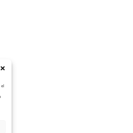
 el
n
n