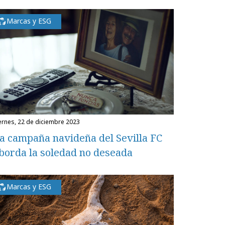
Marcas y ESG
iernes, 22 de diciembre 2023
a campaña navideña del Sevilla FC
borda la soledad no deseada
Marcas y ESG