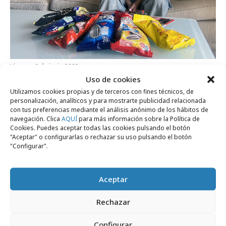
viernes, 9 de junio 2023
Uso de cookies
Pipas USA lanza la campaña
Utilizamos cookies propias y de terceros con fines técnicos, de
#PipasTalksxHola en Instagram
personalización, analíticos y para mostrarte publicidad relacionada
con tus preferencias mediante el análisis anónimo de los hábitos de
navegación. Clica
AQUÍ
para más información sobre la Política de
Cookies. Puedes aceptar todas las cookies pulsando el botón
Medios
"Aceptar" o configurarlas o rechazar su uso pulsando el botón
"Configurar".
Aceptar
Rechazar
Configurar