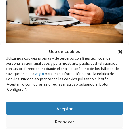
viernes, 8 de noviembre 2019
Uso de cookies
El 74% de los compradores móviles busca
Utilizamos cookies propias y de terceros con fines técnicos, de
personalización, analíticos y para mostrarte publicidad relacionada
productos diariamente
con tus preferencias mediante el análisis anónimo de los hábitos de
navegación. Clica
AQUÍ
para más información sobre la Política de
Cookies. Puedes aceptar todas las cookies pulsando el botón
Formación y estudios
"Aceptar" o configurarlas o rechazar su uso pulsando el botón
"Configurar".
Aceptar
Rechazar