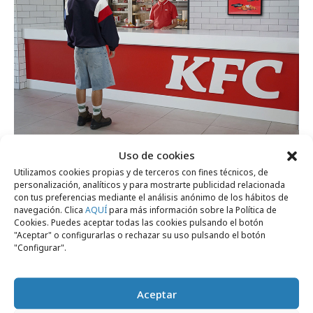
jueves, 16 de julio 2026
Uso de cookies
KFC juega con un código popular de
Utilizamos cookies propias y de terceros con fines técnicos, de
personalización, analíticos y para mostrarte publicidad relacionada
internet para presentar Dúos
con tus preferencias mediante el análisis anónimo de los hábitos de
navegación. Clica
AQUÍ
para más información sobre la Política de
Cookies. Puedes aceptar todas las cookies pulsando el botón
Campañas
"Aceptar" o configurarlas o rechazar su uso pulsando el botón
"Configurar".
Aceptar