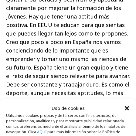
claramente por mejorar la formación de los
jóvenes. Hay que tener una actitud más
positiva. En EEUU te educan para que sientas
que puedes llegar tan lejos como te propones.
Creo que poco a poco en España nos vamos
concienciando de lo importante que es
emprender y tomar uno mismo las riendas de
su futuro. España tiene un gran equipo y tiene
el reto de seguir siendo relevante para avanzar.
Debe ser constante y trabajar duro. Es como el
deporte, aunque necesitas aptitudes, lo más
importante es entrenarlas todos los días.
Uso de cookies
La tuya no es una vida al uso. Para saber por
Utilizamos cookies propias y de terceros con fines técnicos, de
personalización, analíticos y para mostrarte publicidad relacionada
qué hay que leer el libro, pero a modo de
con tus preferencias mediante el análisis anónimo de los hábitos de
adelanto ¿crees que tu manera de hacer
navegación. Clica
AQUÍ
para más información sobre la Política de