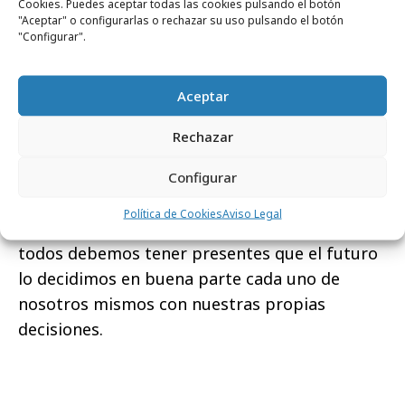
Cookies. Puedes aceptar todas las cookies pulsando el botón
puede ser un modelo a seguir?
"Aceptar" o configurarlas o rechazar su uso pulsando el botón
"Configurar".
Creo que la historia de la creación de Tuenti,
que es seguramente el proyecto en internet
Aceptar
más importante y exitoso en España, encierra
un montón de lecciones que pueden ser de
Rechazar
utilidad, los antecedentes con un proyecto que
no triunfó, los momentos difíciles, las
Configurar
decisiones arriesgadas, los momentos duros y
Política de Cookies
Aviso Legal
también los divertidos. En definitiva, creo que
todos debemos tener presentes que el futuro
lo decidimos en buena parte cada uno de
nosotros mismos con nuestras propias
decisiones.