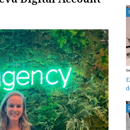
v
E
d