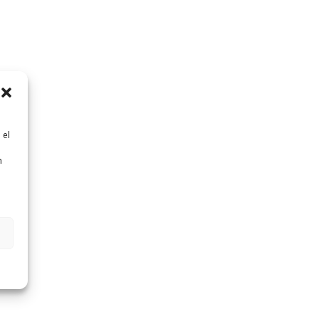
 el
n
n