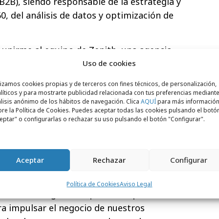
B2B), siendo responsable de la estrategia y
0, del análisis de datos y optimización de
 unirme al equipo de Zenith, una agencia
 de un grupo tan prestigioso como Publicis
Uso de cookies
 reto con la motivación de poder aportar
lizamos cookies propias y de terceros con fines técnicos, de personalización,
periencia en el ámbito digital,
líticos y para mostrarte publicidad relacionada con tus preferencias mediante
lisis anónimo de los hábitos de navegación. Clica
AQUÍ
para más informació
nto de nuestros partners con soluciones
re la Política de Cookies. Puedes aceptar todas las cookies pulsando el botó
s. Además, estoy segura de que esta será
eptar" o configurarlas o rechazar su uso pulsando el botón "Configurar".
uir aprendiendo de los mejores
lena de entusiasmo para afrontar, como
yecto", afirma Isabel.
Aceptar
Rechazar
Configurar
amente a María Vara, quien comenta: “Con
Política de Cookies
Aviso Legal
l a Zenith, seguimos apostando por
a impulsar el negocio de nuestros