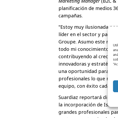
Marketing Manager
(B2C & 
planificación de medios 36
campañas.
"Estoy muy ilusionada por
líder en el sector y parte
Groupe. Asumo este nuevo
Uti
todo mi conocimiento y ex
ana
aná
contribuyendo al crecimie
sob
innovadoras y estratégica
"Ac
una oportunidad para seg
profesionales lo que me l
equipo, con éxito cada pro
Suardiaz reportará direct
la incorporación de Isabe
grandes profesionales par