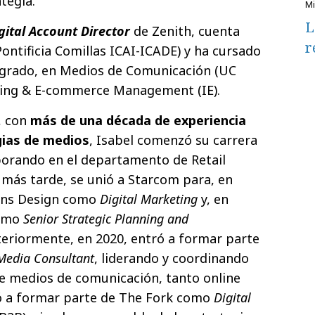
tegia.
L
gital Account Director
de Zenith, cuenta
r
ontificia Comillas ICAI-ICADE) y ha cursado
grado, en Medios de Comunicación (UC
eting & E-commerce Management (IE).
, con
más de una década de experiencia
gias de medios
, Isabel comenzó su carrera
borando en el departamento de Retail
más tarde, se unió a Starcom para, en
urns Design como
Digital Marketing
y, en
como
Senior Strategic Planning
and
teriormente, en 2020, entró a formar parte
Media Consultant
, liderando y coordinando
e medios de comunicación, tanto online
só a formar parte de The Fork como
Digital