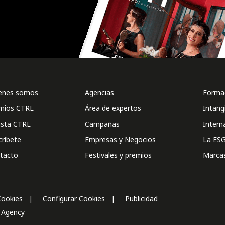
enes somos
Agencias
Formac
mios CTRL
Área de expertos
Intang
ista CTRL
Campañas
Intern
críbete
Empresas y Negocios
La ESG
tacto
Festivales y premios
Marca
Cookies
Configurar Cookies
Publicidad
l Agency