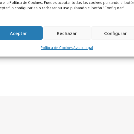
aso por gabinetes de prensa como el de
re la Política de Cookies. Puedes aceptar todas las cookies pulsando el botó
eptar" o configurarlas o rechazar su uso pulsando el botón "Configurar".
Aceptar
Rechazar
Configurar
Política de Cookies
Aviso Legal