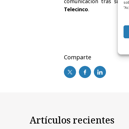
comunicación tras su p
sob
"Ac
Telecinco
.
Comparte
Artículos recientes