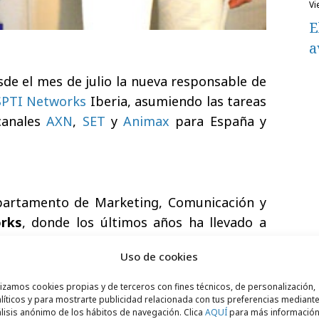
v
E
a
de el mes de julio la nueva responsable de
SPTI Networks
Iberia, asumiendo las tareas
canales
AXN
,
SET
y
Animax
para España y
partamento de Marketing, Comunicación y
rks
, donde los últimos años ha llevado a
ión para los canales de la compañía:
MTV
,
Uso de cookies
Nick
. Licenciada en Periodismo en la
de Madrid, y tras su trabajo en diversos
lizamos cookies propias y de terceros con fines técnicos, de personalización,
líticos y para mostrarte publicidad relacionada con tus preferencias mediante
San José se especializó en las labores de
lisis anónimo de los hábitos de navegación. Clica
AQUÍ
para más informació