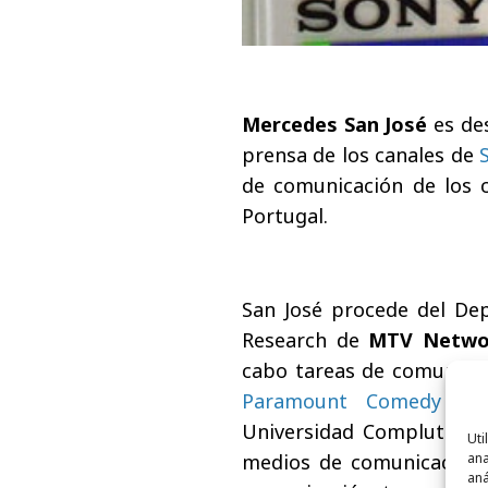
Mercedes San José
es des
prensa de los canales de
de comunicación de los 
Portugal.
San José procede del De
Research de
MTV Netwo
cabo tareas de comunicac
Paramount Comedy
y
Universidad Complutense 
Uti
ana
medios de comunicación, 
aná