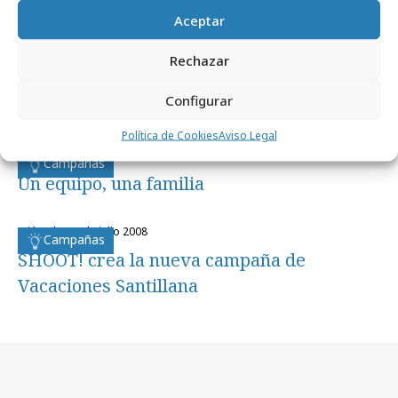
Noticias Relacionadas
Aceptar
Rechazar
jueves, 6 de noviembre 2008
Campañas
Configurar
Un equipo, una familia
Política de Cookies
Aviso Legal
jueves, 6 de noviembre 2008
Campañas
Un equipo, una familia
miércoles, 9 de julio 2008
Campañas
SHOOT! crea la nueva campaña de
Vacaciones Santillana