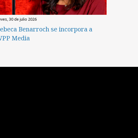
eves, 30 de julio 2026
ebeca Benarroch se incorpora a
PP Media