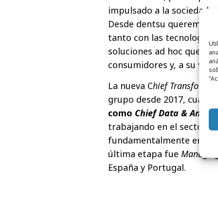
impulsado a la sociedad a 
Desde dentsu queremos lider
tanto con las tecnologías
Uti
soluciones ad hoc que gen
ana
aná
consumidores y, a su vez,
sob
"Ac
La nueva C
hief Transformat
grupo desde 2017, cuand
como
Chief Data & Analyti
trabajando en el sector de 
fundamentalmente en las p
última etapa fue
Managing
España y Portugal.