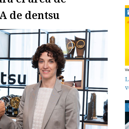
A de dentsu
v
L
v