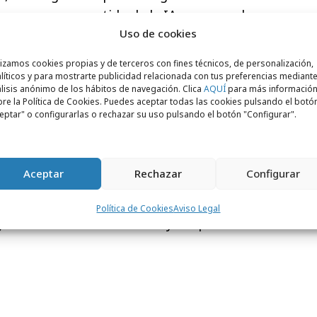
querer sacar partido de la IA en general.
Uso de cookies
ar el uso de la inteligencia artificial,
 que ya la incorporan como aplicando
lizamos cookies propias y de terceros con fines técnicos, de personalización,
eran mejores experiencias a los
líticos y para mostrarte publicidad relacionada con tus preferencias mediante
lisis anónimo de los hábitos de navegación. Clica
AQUÍ
para más informació
 mayor valor a las marcas”
re la Política de Cookies. Puedes aceptar todas las cookies pulsando el botó
eptar" o configurarlas o rechazar su uso pulsando el botón "Configurar".
ion & AI Officer
de dentsu lleva ligada al
o
se incorporó a Ymedia, hoy iProspect,
cs Officer
. Lleva más de dos décadas
Aceptar
Rechazar
Configurar
Big Data e Inteligencia Artificial,
rincipales consultoras del área. En su
Política de Cookies
Aviso Legal
 Director
de Accenture Analytics para