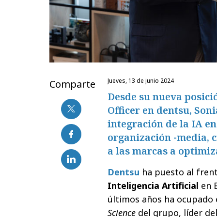
jueves, 13 de junio 2024
Comparte
Desde su nueva posici
Officer en dentsu, Son
integración de la IA en
organización -media, 
a las marcas a optimiz
Dentsu
ha puesto al fren
Inteligencia Artificial
en 
últimos años ha ocupado 
Science
del grupo, líder de