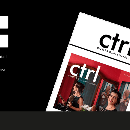
cidad
ara