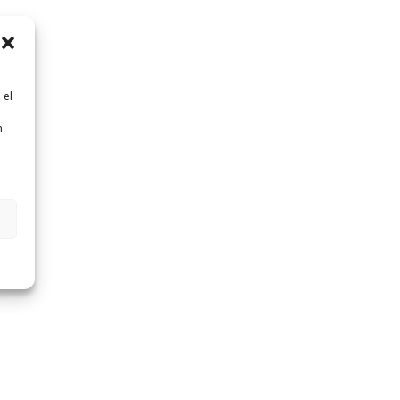
 el
n
n