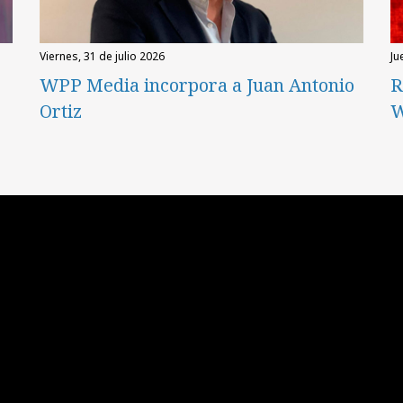
viernes, 31 de julio 2026
ju
WPP Media incorpora a Juan Antonio
R
Ortiz
W