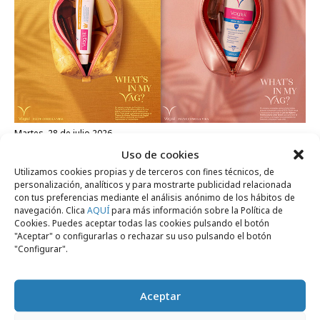
martes, 28 de julio 2026
Uso de cookies
Publicis España y Vagisil presentan “What
Utilizamos cookies propias y de terceros con fines técnicos, de
´s in my vag”
personalización, analíticos y para mostrarte publicidad relacionada
con tus preferencias mediante el análisis anónimo de los hábitos de
navegación. Clica
AQUÍ
para más información sobre la Política de
Profesionales
Cookies. Puedes aceptar todas las cookies pulsando el botón
"Aceptar" o configurarlas o rechazar su uso pulsando el botón
"Configurar".
Aceptar