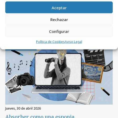
Aceptar
Rechazar
Artículos recientes
Configurar
Política de Cookies
Aviso Legal
Savia Nueva
jueves, 30 de abril 2026
Absorber como una esponja