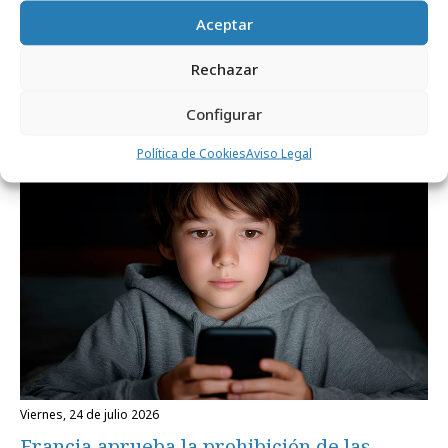
Aceptar
Noticias Relacionadas
Rechazar
Configurar
Internacional
Política de Cookies
Aviso Legal
viernes, 24 de julio 2026
Francia aprueba la prohibición de las