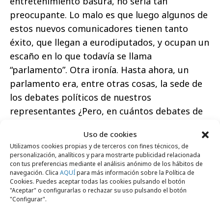
entretenimiento basura, no sería tan
preocupante. Lo malo es que luego algunos de
estos nuevos comunicadores tienen tanto
éxito, que llegan a eurodiputados, y ocupan un
escaño en lo que todavía se llama
“parlamento”. Otra ironía. Hasta ahora, un
parlamento era, entre otras cosas, la sede de
los debates políticos de nuestros
representantes ¿Pero, en cuántos debates de
verdad ha estado ese flamante eurodiputado
Uso de cookies
del que ahora habla todo el mundo?
Utilizamos cookies propias y de terceros con fines técnicos, de
personalización, analíticos y para mostrarte publicidad relacionada
con tus preferencias mediante el análisis anónimo de los hábitos de
navegación. Clica
AQUÍ
para más información sobre la Política de
Cookies. Puedes aceptar todas las cookies pulsando el botón
"Aceptar" o configurarlas o rechazar su uso pulsando el botón
Comparte
"Configurar".