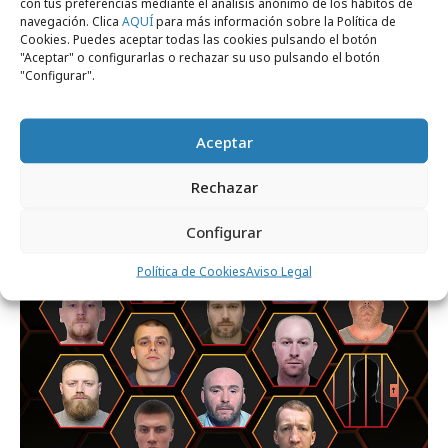
con tus preferencias mediante el análisis anónimo de los hábitos de
navegación. Clica
AQUÍ
para más información sobre la Política de
Cookies. Puedes aceptar todas las cookies pulsando el botón
"Aceptar" o configurarlas o rechazar su uso pulsando el botón
"Configurar".
miércoles, 29 de julio 2026
Dentsu España celebra su primer
Aceptar
hackathon con Google Cloud
Rechazar
Marcas y ESG
Configurar
Política de Cookies
Aviso Legal