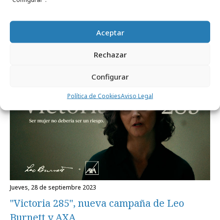
Aceptar
viernes, 28 de febrero 2025
AXA apuesta por arriesgar para progresar
Rechazar
Configurar
Campañas
Política de Cookies
Aviso Legal
jueves, 28 de septiembre 2023
"Victoria 285", nueva campaña de Leo
Burnett y AXA