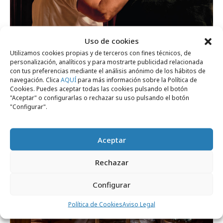
Uso de cookies
Utilizamos cookies propias y de terceros con fines técnicos, de
personalización, analíticos y para mostrarte publicidad relacionada
domingo, 19 de julio 2026
con tus preferencias mediante el análisis anónimo de los hábitos de
La AECC reivindica una atención más
navegación. Clica
AQUÍ
para más información sobre la Política de
Cookies. Puedes aceptar todas las cookies pulsando el botón
humana
"Aceptar" o configurarlas o rechazar su uso pulsando el botón
"Configurar".
Campañas
Aceptar
Rechazar
Configurar
Política de Cookies
Aviso Legal