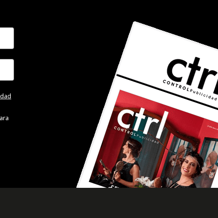
cidad
ara