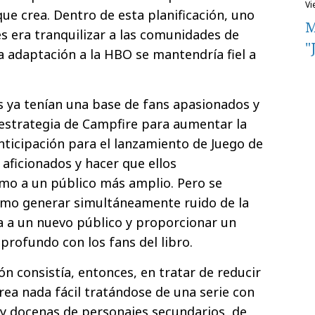
v
ue crea. Dentro de esta planificación, uno
M
es era tranquilizar a las comunidades de
"
la adaptación a la HBO se mantendría fiel a
as ya tenían una base de fans apasionados y
 estrategia de Campfire para aumentar la
anticipación para el lanzamiento de Juego de
 aficionados y hacer que ellos
mo a un público más amplio. Pero se
ómo generar simultáneamente ruido de la
ria a un nuevo público y proporcionar un
rofundo con los fans del libro.
n consistía, entonces, en tratar de reducir
tarea nada fácil tratándose de una serie con
 y docenas de personajes secundarios, de