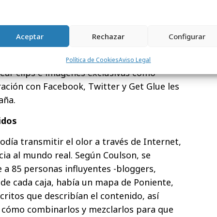
uraleza visceral del tacto, el gusto, la
en una serie de experiencias narrativas
cia multisensorial combinaba tácticas de
Aceptar
Rechazar
Configurar
 desafíos complejos para los aficionados
site donde los fans podían resolver
Política de Cookies
Aviso Legal
ar clips e imágenes exclusivas como
ación con Facebook, Twitter y Get Glue les
aña.
idos
día transmitir el olor a través de Internet,
ia al mundo real. Según Coulson, se
 a 85 personas influyentes -bloggers,
ro de cada caja, había un mapa de Poniente,
ritos que describían el contenido, así
 cómo combinarlos y mezclarlos para que