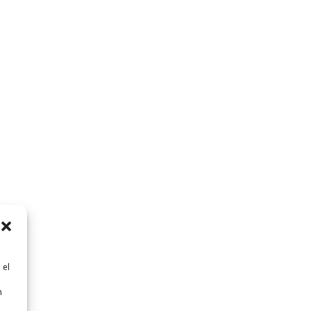
 el
n
n