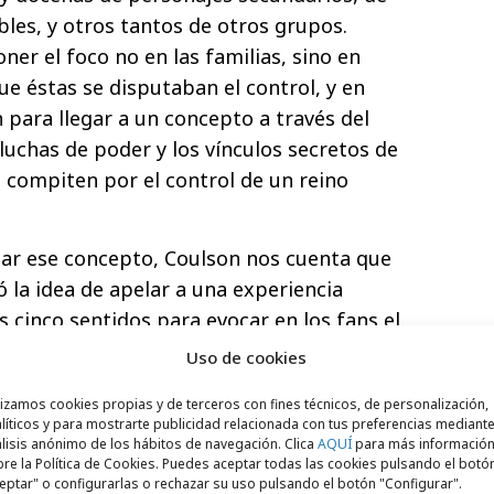
obles, y otros tantos de otros grupos.
er el foco no en las familias, sino en
que éstas se disputaban el control, y en
 para llegar a un concepto a través del
s luchas de poder y los vínculos secretos de
e compiten por el control de un reino
llar ese concepto, Coulson nos cuenta que
ió la idea de apelar a una experiencia
os cinco sentidos para evocar en los fans el
l que nunca habían estado. El resultado de
Uso de cookies
proyecto de cinco semanas de duración,
lizamos cookies propias y de terceros con fines técnicos, de personalización,
xponerles al universo fantástico de la obra
líticos y para mostrarte publicidad relacionada con tus preferencias mediante
, la campaña fue diseñada cuidadosamente
lisis anónimo de los hábitos de navegación. Clica
AQUÍ
para más informació
re la Política de Cookies. Puedes aceptar todas las cookies pulsando el botó
 al detalle que llevó a la creación de Juego
eptar" o configurarlas o rechazar su uso pulsando el botón "Configurar".