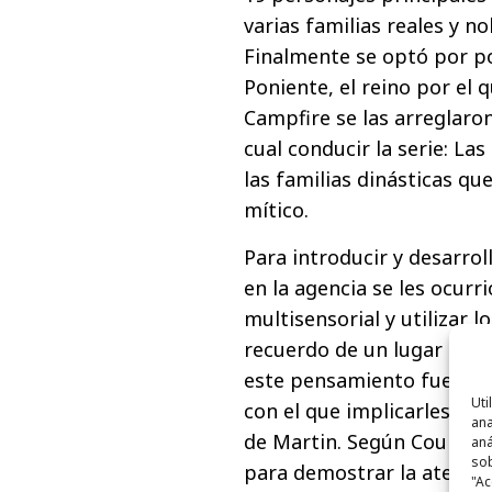
varias familias reales y n
Finalmente se optó por pon
Poniente, el reino por el 
Campfire se las arreglaron
cual conducir la serie: La
las familias dinásticas qu
mítico.
Para introducir y desarro
en la agencia se les ocurr
multisensorial y utilizar l
recuerdo de un lugar en e
este pensamiento fue un 
Uti
con el que implicarles y e
ana
de Martin. Según Coulson
aná
sob
para demostrar la atención
"Ac