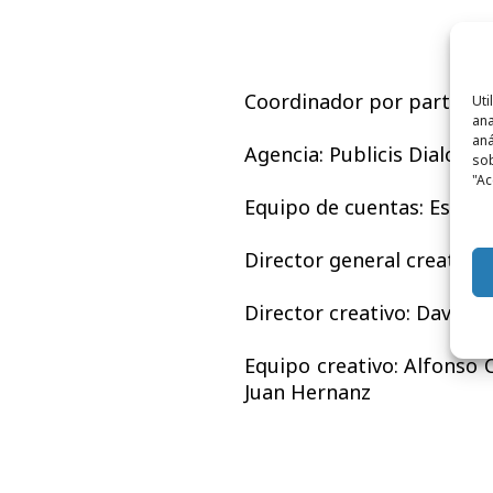
Coordinador por parte de
Uti
ana
aná
Agencia: Publicis Dialog
sob
"Ac
Equipo de cuentas: Esteb
Director general creativo
Director creativo: David C
Equipo creativo: Alfonso 
Juan Hernanz