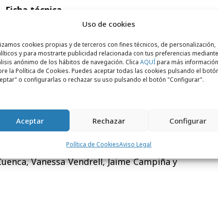
Ficha técnica
Uso de cookies
 Maxxium: Carlos Hussey
lizamos cookies propias y de terceros con fines técnicos, de personalización,
líticos y para mostrarte publicidad relacionada con tus preferencias mediante
lisis anónimo de los hábitos de navegación. Clica
AQUÍ
para más informació
re la Política de Cookies. Puedes aceptar todas las cookies pulsando el botó
eptar" o configurarlas o rechazar su uso pulsando el botón "Configurar".
an Bernaldo de Quirós y Armando Arratta
: Arturo López
Aceptar
Rechazar
Configurar
avanilles
Política de Cookies
Aviso Legal
Cuenca, Vanessa Vendrell, Jaime Campiña y