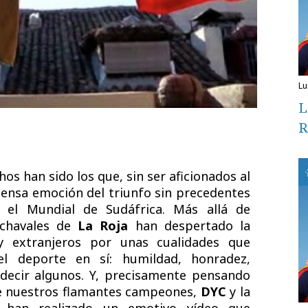
l
L
R
s han sido los que, sin ser aficionados al
mensa emoción del triunfo sin precedentes
n el Mundial de Sudáfrica. Más allá de
s chavales de
La Roja
han despertado la
y extranjeros por unas cualidades que
el deporte en sí: humildad, honradez,
 decir algunos. Y, precisamente pensando
e nuestros flamantes campeones,
DYC
y la