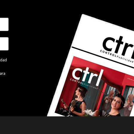
cidad
ara