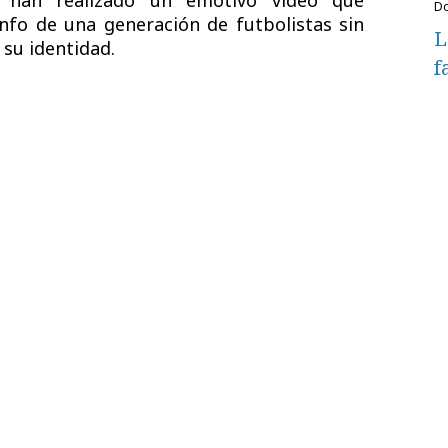
han realizado un emotivo vídeo que
unfo de una generación de futbolistas sin
L
 su identidad.
f