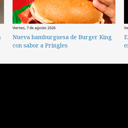
viernes, 7 de agosto 2026
v
n
Nueva hamburguesa de Burger King
E
con sabor a Pringles
e