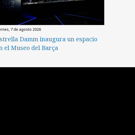
iernes, 7 de agosto 2026
strella Damm inaugura un espacio
n el Museo del Barça