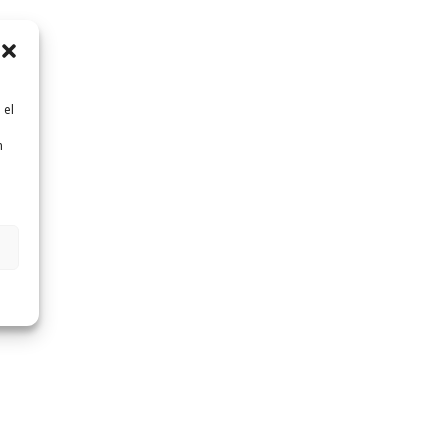
 el
n
n