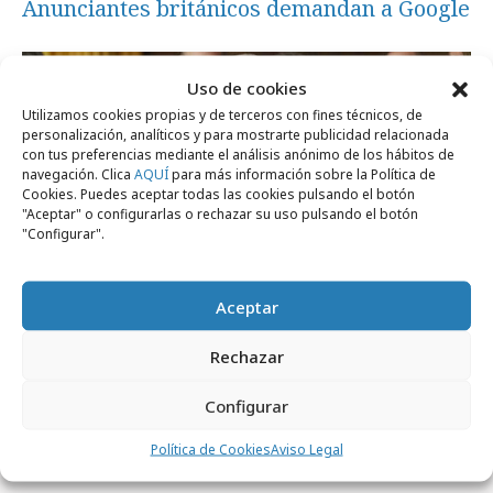
Anunciantes británicos demandan a Google
Opinión
Uso de cookies
Utilizamos cookies propias y de terceros con fines técnicos, de
personalización, analíticos y para mostrarte publicidad relacionada
con tus preferencias mediante el análisis anónimo de los hábitos de
navegación. Clica
AQUÍ
para más información sobre la Política de
Cookies. Puedes aceptar todas las cookies pulsando el botón
"Aceptar" o configurarlas o rechazar su uso pulsando el botón
"Configurar".
Aceptar
miércoles, 13 de mayo 2026
Rechazar
Ética en la publicidad y otros cuentos de
hadas
Configurar
Política de Cookies
Aviso Legal