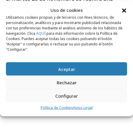
representación del Jurado de ComunitAD junto
Uso de cookies
a Virginia Sánchez de Bankia, patrocinador de
Utilizamos cookies propias y de terceros con fines técnicos, de
la categoría; e Izaskun Arrien y Nuria Gutierrez
personalización, analíticos y para mostrarte publicidad relacionada
con tus preferencias mediante el análisis anónimo de los hábitos de
de la agencia El Ruso de Rocky, para
navegación. Clica
AQUÍ
para más información sobre la Política de
Cookies. Puedes aceptar todas las cookies pulsando el botón
determinar cuáles de estos 10 trabajos
"Aceptar" o configurarlas o rechazar su uso pulsando el botón
alcanzan el Oro, Plata y Bronce.
"Configurar".
Todos los ganadores y premiados se
conocerán en la
Gala del Festival La Lluna
Aceptar
2018, que tendrá lugar en La Rambleta de
Rechazar
València el próximo 29 de noviembre
, y será
de nuevo el punto de encuentro de todo el
Configurar
sector de la comunicación publicitaria
Política de Cookies
Aviso Legal
valenciana.