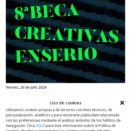
viernes, 26 de julio 2024
Nueva edición de la Beca Creativas en
Uso de cookies
Serio
Utilizamos cookies propias y de terceros con fines técnicos, de
personalización, analíticos y para mostrarte publicidad relacionada
con tus preferencias mediante el análisis anónimo de los hábitos de
Formación y estudios
navegación. Clica
AQUÍ
para más información sobre la Política de
Cookies. Puedes aceptar todas las cookies pulsando el botón