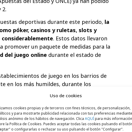
 Apuestas del Estado y ONCE) ya han podido
y 2.
puestas deportivas durante este periodo,
la
omo póker, casinos y ruletas, slots y
n considerablemente
. Estos datos llevaron
 a promover un paquete de medidas para la
ad del juego online
durante el estado de
stablecimientos de juego en los barrios de
te en los más humildes, durante los
ad Valenciana ha aprobado la semana
Uso de cookies
Prevención de la Ludopatía, la más
hace pese a las “presiones” del sector del
lizamos cookies propias y de terceros con fines técnicos, de personalización,
líticos y para mostrarte publicidad relacionada con tus preferencias mediante
ego valenciana, que sustituye a la de 1988,
lisis anónimo de los hábitos de navegación. Clica
AQUÍ
para más informació
re la Política de Cookies. Puedes aceptar todas las cookies pulsando el botó
stricciones y endurece las sanciones
.
eptar" o configurarlas o rechazar su uso pulsando el botón "Configurar".