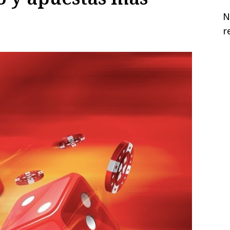
N
o
r