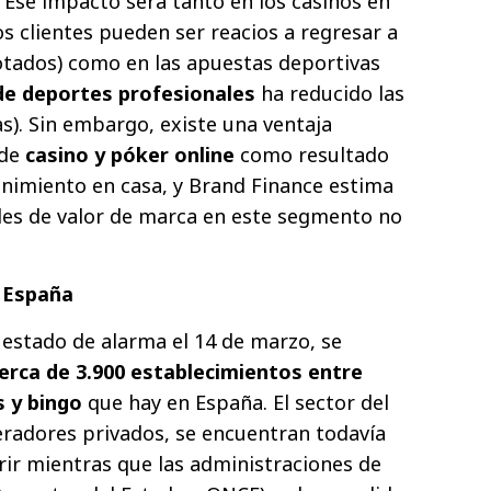
 Ese impacto será tanto en los casinos en
s clientes pueden ser reacios a regresar a
otados) como en las apuestas deportivas
de deportes profesionales
ha reducido las
). Sin embargo, existe una ventaja
 de
casino y póker online
como resultado
nimiento en casa, y Brand Finance estima
les de valor de marca en este segmento no
n España
 estado de alarma el 14 de marzo, se
cerca de 3.900 establecimientos entre
s y bingo
que hay en España. El sector del
eradores privados, se encuentran todavía
brir mientras que las administraciones de