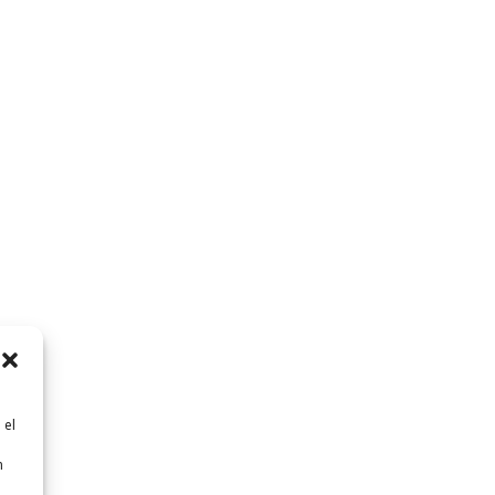
 el
n
n