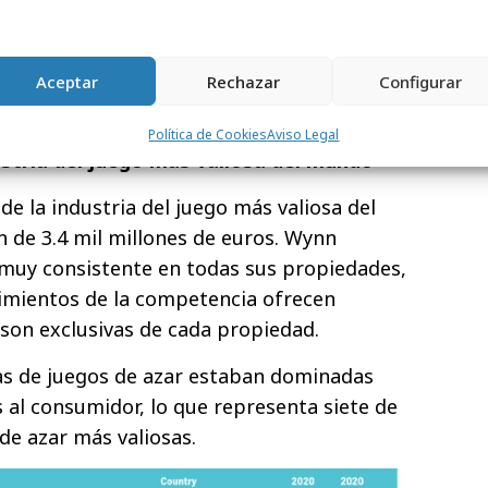
stas que se realizan en España son
ortium, del grupo Cirsa y Codere Online,
añolas que despuntan en el sector: Luckia
Aceptar
Rechazar
Configurar
olbet y Retabet.
Política de Cookies
Aviso Legal
ustria del juego más valiosa del mundo
e la industria del juego más valiosa del
 de 3.4 mil millones de euros. Wynn
muy consistente en todas sus propiedades,
cimientos de la competencia ofrecen
on exclusivas de cada propiedad.
as de juegos de azar estaban dominadas
 al consumidor, lo que representa siete de
de azar más valiosas.