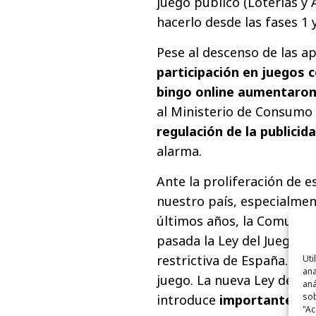
juego público (Loterías y
hacerlo desde las fases 1 
Pese al descenso de las a
participación en juegos c
bingo online aumentaro
al Ministerio de Consumo
regulación de la publicid
alarma.
Ante la proliferación de e
nuestro país, especialmen
últimos años, la Comunid
pasada la Ley del Juego y 
restrictiva de España. Lo 
Uti
ana
juego. La nueva Ley del Ju
aná
sob
introduce
importantes re
"Ac