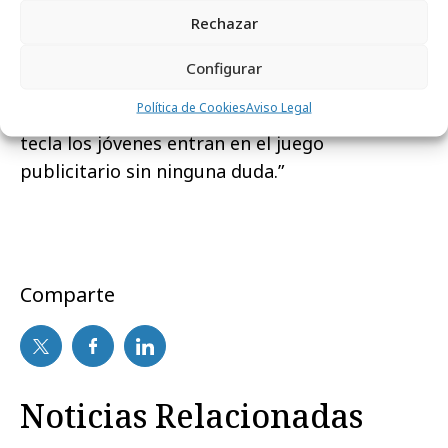
pero me niego a reconocer que a ese target no
Rechazar
le interese la publicidad.
Lo que no les
interesa es la publicidad plana, intrusiva y
Configurar
poco creativa
. Pero la buena publicidad es de
Política de Cookies
Aviso Legal
hecho un buen contenido y si sabemos tocar la
tecla los jóvenes entran en el juego
publicitario sin ninguna duda.”
Comparte
Noticias Relacionadas