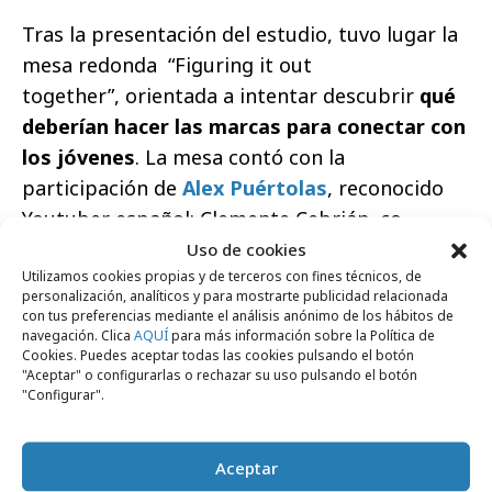
Tras la presentación del estudio, tuvo lugar la
mesa redonda “Figuring it out
together”, orientada a intentar descubrir
qué
deberían hacer las marcas para conectar con
los jóvenes
. La mesa contó con la
participación de
Alex Puértolas
, reconocido
Youtuber español; Clemente Cebrián, co-
fundador de “El Ganso”; Hugo Sáez, director
Uso de cookies
Utilizamos cookies propias y de terceros con fines técnicos, de
creativo de McCann; Lara Bardal,
Senior
personalización, analíticos y para mostrarte publicidad relacionada
Strategic Planner
de McCann, moderados por
con tus preferencias mediante el análisis anónimo de los hábitos de
navegación. Clica
AQUÍ
para más información sobre la Política de
Gonzalo Sánchez-Taíz, director general
Cookies. Puedes aceptar todas las cookies pulsando el botón
ejecutivo de McCann España, quien afirmaba
"Aceptar" o configurarlas o rechazar su uso pulsando el botón
"Configurar".
tras la finalización del evento: “pienso que el
estudio demuestra que el target de la llamada
Generación Z es muy complejo de seducir;
Aceptar