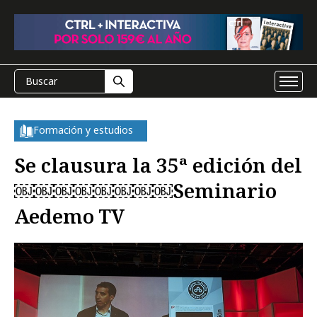
Formación y estudios
Se clausura la 35ª edición del
￼￼￼￼￼￼￼￼Seminario
Aedemo TV