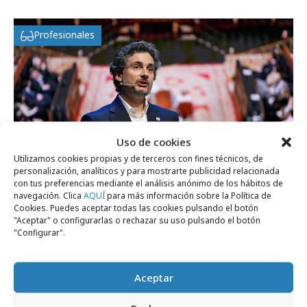
Profesionales
Uso de cookies
Utilizamos cookies propias y de terceros con fines técnicos, de
personalización, analíticos y para mostrarte publicidad relacionada
con tus preferencias mediante el análisis anónimo de los hábitos de
navegación. Clica
AQUÍ
para más información sobre la Política de
Cookies. Puedes aceptar todas las cookies pulsando el botón
jueves, 23 de abril 2026
"Aceptar" o configurarlas o rechazar su uso pulsando el botón
"Configurar".
Carlos Fenollosa: “Los creativos están más
espantados de lo que deberían”
Aceptar
Festivales y premios