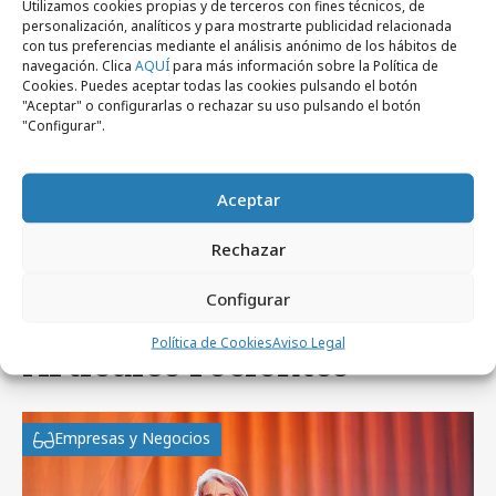
Utilizamos cookies propias y de terceros con fines técnicos, de
personalización, analíticos y para mostrarte publicidad relacionada
con tus preferencias mediante el análisis anónimo de los hábitos de
navegación. Clica
AQUÍ
para más información sobre la Política de
Cookies. Puedes aceptar todas las cookies pulsando el botón
"Aceptar" o configurarlas o rechazar su uso pulsando el botón
"Configurar".
martes, 2 de abril 2019
Turismo y nuevas tecnologías aplicadas a
Aceptar
la ciudad de Sevilla
Rechazar
Configurar
Política de Cookies
Aviso Legal
Artículos recientes
Empresas y Negocios