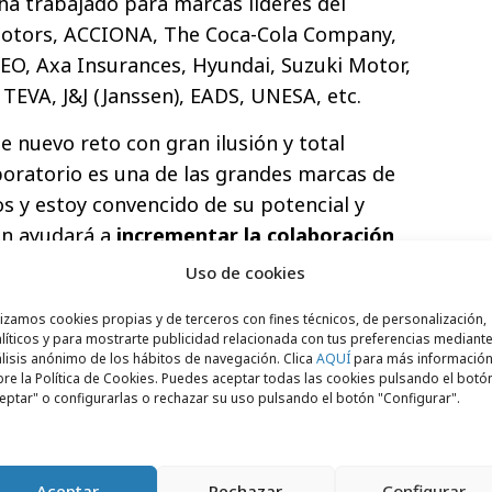
a trabajado para marcas líderes del
otors, ACCIONA, The Coca-Cola Company,
EO, Axa Insurances, Hyundai, Suzuki Motor,
 TEVA, J&J (Janssen), EADS, UNESA, etc.
e nuevo reto con gran ilusión y total
aboratorio es una de las grandes marcas de
os y estoy convencido de su potencial y
ón ayudará a
incrementar la colaboración
s de IPG
, añadiendo al talento en
Uso de cookies
 la agencia, los recursos y herramientas
lizamos cookies propias y de terceros con fines técnicos, de personalización,
 grupos de comunicación".
líticos y para mostrarte publicidad relacionada con tus preferencias mediante
lisis anónimo de los hábitos de navegación. Clica
AQUÍ
para más informació
emans, fundador y presidente de El
re la Política de Cookies. Puedes aceptar todas las cookies pulsando el botó
eptar" o configurarlas o rechazar su uso pulsando el botón "Configurar".
ncorporación de Jesús al equipo directivo
lminación del proceso de alianza
ontrastada experiencia como director de
Aceptar
Rechazar
Configurar