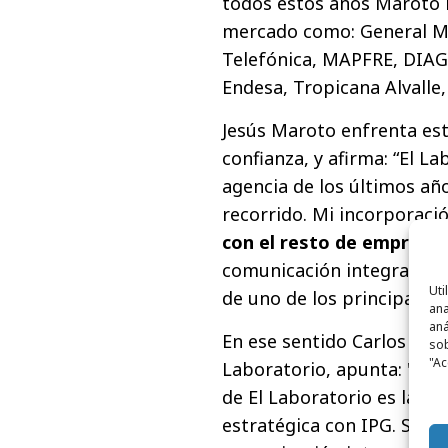
todos estos años Maroto h
mercado como: General M
Telefónica, MAPFRE, DIAG
Endesa, Tropicana Alvalle,
Jesús Maroto enfrenta est
confianza, y afirma: “El L
agencia de los últimos añ
recorrido. Mi incorporaci
con el resto de empresa
comunicación integrada de
Uti
de uno de los principales
ana
aná
En ese sentido Carlos Hol
sob
"Ac
Laboratorio, apunta: "La i
de El Laboratorio es la cu
estratégica con IPG. Su c