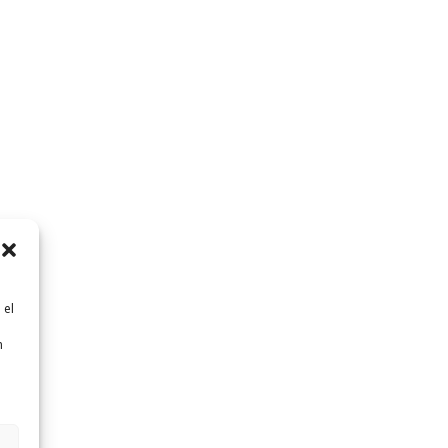
 el
n
n