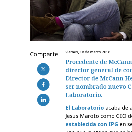
viernes, 18 de marzo 2016
Comparte
Procedente de McCann
director general de c
Director de McCann He
ser nombrado nuevo CE
Laboratorio.
El Laboratorio
acaba de a
Jesús Maroto como CEO de
establecida con IPG
en s