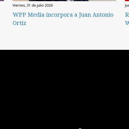
viernes, 31 de julio 2026
ju
WPP Media incorpora a Juan Antonio
R
Ortiz
W