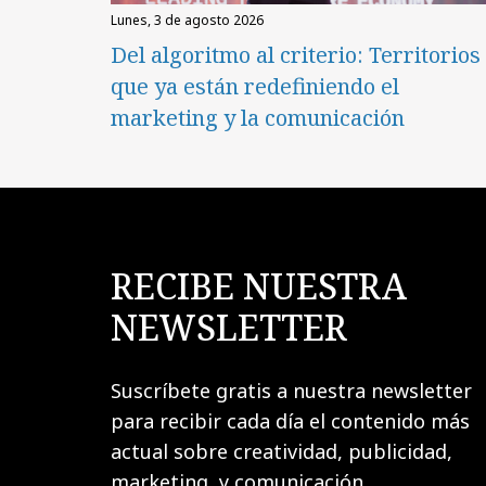
lunes, 3 de agosto 2026
Del algoritmo al criterio: Territorios
que ya están redefiniendo el
marketing y la comunicación
RECIBE NUESTRA
NEWSLETTER
Suscríbete gratis a nuestra newsletter
para recibir cada día el contenido más
actual sobre creatividad, publicidad,
marketing, y comunicación.