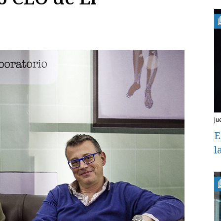
j
E
l