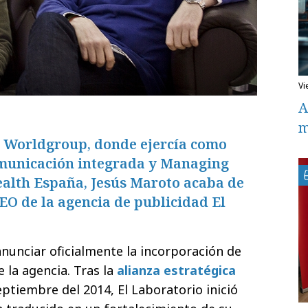
v
A
m
 Worldgroup, donde ejercía como
omunicación integrada y Managing
alth España, Jesús Maroto acaba de
O de la agencia de publicidad El
nunciar oficialmente la incorporación de
 la agencia.
Tras la
alianza estratégica
eptiembre del 2014, El Laboratorio inició