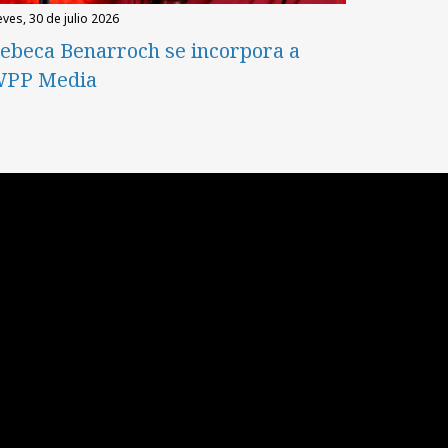
eves, 30 de julio 2026
ebeca Benarroch se incorpora a
PP Media