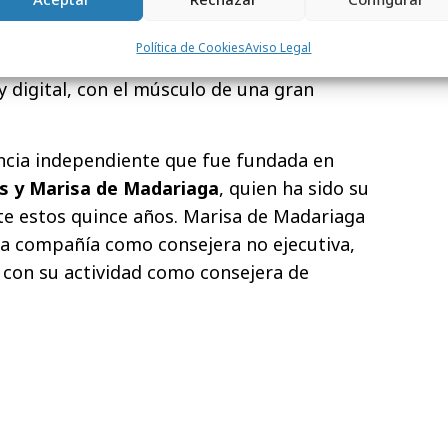
s permitirá ofrecer a nuestros clientes
los recursos del primer grupo de
Política de Cookies
Aviso Legal
Es lo mejor de ambos mundos: una agencia
y digital, con el músculo de una gran
ncia independiente que fue fundada en
s y Marisa de Madariaga
, quien ha sido su
te estos quince años.
Marisa de Madariaga
la compañía como consejera no ejecutiva,
 con su actividad como consejera de