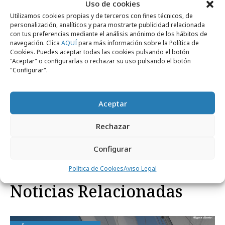
Uso de cookies
iremos a su lado, de la mano, ambos iremos
Utilizamos cookies propias y de terceros con fines técnicos, de
con la misma camiseta y alineados hacia una
personalización, analíticos y para mostrarte publicidad relacionada
con tus preferencias mediante el análisis anónimo de los hábitos de
misma dirección, marcando objetivos y retos
navegación. Clica
AQUÍ
para más información sobre la Política de
Cookies. Puedes aceptar todas las cookies pulsando el botón
que hagan que juntos ganemos al final este
"Aceptar" o configurarlas o rechazar su uso pulsando el botón
partido.
"Configurar".
Aceptar
Rechazar
Comparte
Configurar
Política de Cookies
Aviso Legal
Noticias Relacionadas