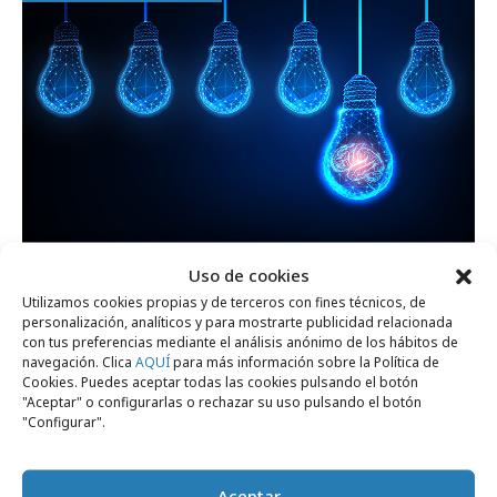
Uso de cookies
miércoles, 15 de julio 2026
Utilizamos cookies propias y de terceros con fines técnicos, de
personalización, analíticos y para mostrarte publicidad relacionada
La nueva fórmula del éxito creativo: IA +
con tus preferencias mediante el análisis anónimo de los hábitos de
comunidad
navegación. Clica
AQUÍ
para más información sobre la Política de
Cookies. Puedes aceptar todas las cookies pulsando el botón
"Aceptar" o configurarlas o rechazar su uso pulsando el botón
"Configurar".
Opinión
Aceptar