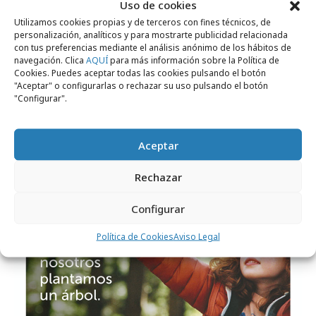
Uso de cookies
Utilizamos cookies propias y de terceros con fines técnicos, de
personalización, analíticos y para mostrarte publicidad relacionada
con tus preferencias mediante el análisis anónimo de los hábitos de
navegación. Clica
AQUÍ
para más información sobre la Política de
Cookies. Puedes aceptar todas las cookies pulsando el botón
miércoles, 25 de mayo 2022
"Aceptar" o configurarlas o rechazar su uso pulsando el botón
"Configurar".
Pablo Alzugaray deja la presidencia de
Shackleton
Aceptar
Campañas
Rechazar
Configurar
Política de Cookies
Aviso Legal