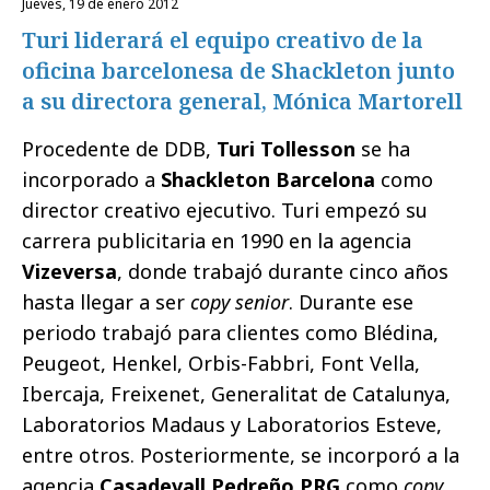
jueves, 19 de enero 2012
Turi liderará el equipo creativo de la
oficina barcelonesa de Shackleton junto
a su directora general, Mónica Martorell
Procedente de DDB,
Turi Tollesson
se ha
incorporado a
Shackleton Barcelona
como
director creativo ejecutivo. Turi
empezó su
carrera publicitaria en 1990 en la agencia
Vizeversa
, donde trabajó durante cinco años
hasta llegar a ser
copy senior
. Durante ese
periodo trabajó para clientes como Blédina,
Peugeot, Henkel, Orbis-Fabbri, Font Vella,
Ibercaja, Freixenet, Generalitat de Catalunya,
Laboratorios Madaus y Laboratorios Esteve,
entre otros.
Posteriormente, se incorporó a la
agencia
Casadevall Pedreño PRG
como
copy