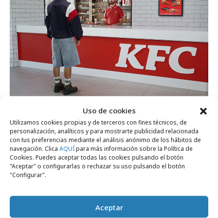
jueves, 16 de julio 2026
Uso de cookies
KFC juega con un código popular de
Utilizamos cookies propias y de terceros con fines técnicos, de
personalización, analíticos y para mostrarte publicidad relacionada
internet para presentar Dúos
con tus preferencias mediante el análisis anónimo de los hábitos de
navegación. Clica
AQUÍ
para más información sobre la Política de
Cookies. Puedes aceptar todas las cookies pulsando el botón
"Aceptar" o configurarlas o rechazar su uso pulsando el botón
Campañas
"Configurar".
Aceptar