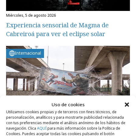
miércoles, 5 de agosto 2026
Experiencia sensorial de Magma de
Cabreiroá para ver el eclipse solar
Internacional
Uso de cookies
Utilizamos cookies propias y de terceros con fines técnicos, de
personalización, analíticos y para mostrarte publicidad relacionada
con tus preferencias mediante el análisis anónimo de los hábitos de
navegación. Clica
AQUÍ
para más información sobre la Política de
miércoles, 5 de agosto 2026
Cookies. Puedes aceptar todas las cookies pulsando el botón