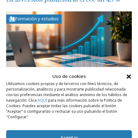
Formación y estudios
Uso de cookies
Utilizamos cookies propias y de terceros con fines técnicos, de
personalización, analíticos y para mostrarte publicidad relacionada
con tus preferencias mediante el análisis anónimo de los hábitos de
martes, 30 de junio 2026
navegación. Clica
AQUÍ
para más información sobre la Política de
Cookies. Puedes aceptar todas las cookies pulsando el botón
La inversión publicitaria crece un 3,6% en
"Aceptar" o configurarlas o rechazar su uso pulsando el botón
mayo
"Configurar".
Aceptar
Formación y estudios