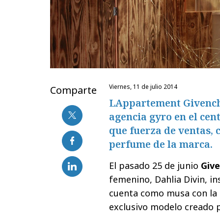
viernes, 11 de julio 2014
Comparte
LAppartement Givenchy
agencia gyro en el cen
que fuerza de ventas, 
perfume de la marca.
El pasado 25 de junio
Giv
femenino, Dahlia Divin, in
cuenta como musa con la c
exclusivo modelo creado po