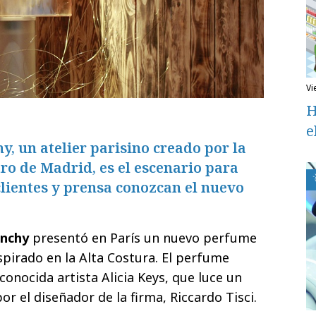
v
H
e
, un atelier parisino creado por la
tro de Madrid, es el escenario para
clientes y prensa conozcan el nuevo
enchy
presentó en París un nuevo perfume
spirado en la Alta Costura. El perfume
onocida artista Alicia Keys, que luce un
r el diseñador de la firma, Riccardo Tisci.