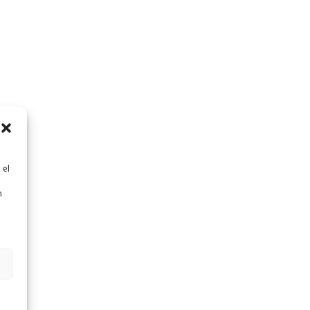
 el
n
n