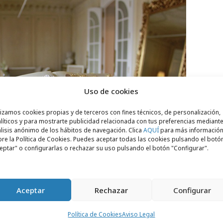
Uso de cookies
lizamos cookies propias y de terceros con fines técnicos, de personalización,
líticos y para mostrarte publicidad relacionada con tus preferencias mediante
lisis anónimo de los hábitos de navegación. Clica
AQUÍ
para más informació
re la Política de Cookies. Puedes aceptar todas las cookies pulsando el botó
eptar" o configurarlas o rechazar su uso pulsando el botón "Configurar".
Aceptar
Rechazar
Configurar
 trabajado en este proyecto Adeline Vidal,
Política de Cookies
Aviso Legal
ara Givenchy en LVMH y todo su equipo de