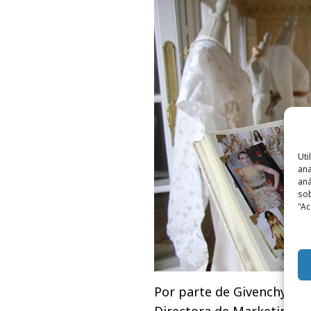
Uti
ana
aná
sob
"Ac
Por parte de Givenchy han
Directora de Marketing p