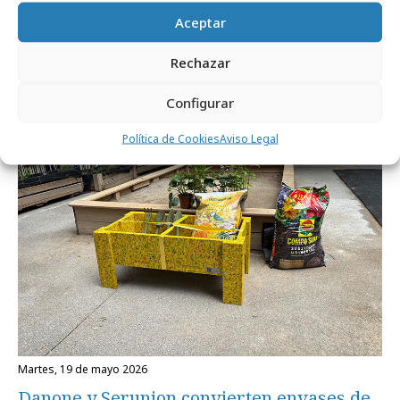
Aceptar
Noticias Relacionadas
Rechazar
Configurar
Marcas y ESG
Política de Cookies
Aviso Legal
martes, 19 de mayo 2026
Danone y Serunion convierten envases de